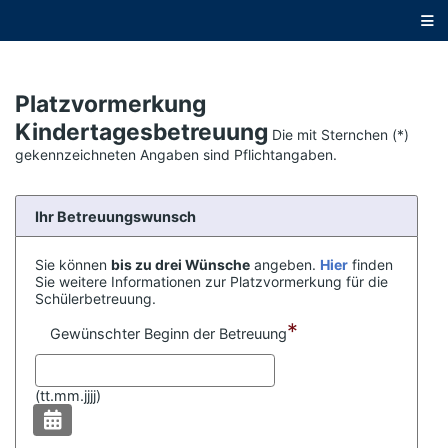
D
i
r
e
k
t
Platzvormerkung
z
Kindertagesbetreuung
u
Die mit Sternchen (*)
m
gekennzeichneten Angaben sind Pflichtangaben.
H
a
u
p
Ihr Betreuungswunsch
t
i
n
Sie können
bis zu drei Wünsche
angeben.
Hier
finden
h
Sie weitere Informationen zur Platzvormerkung für die
a
Schülerbetreuung.
l
*
t
Gewünschter Beginn der Betreuung
s
p
r
(
tt.mm.jjjj)
i
n
g